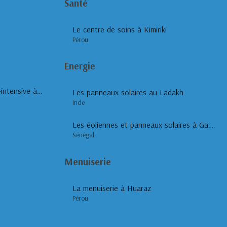
Santé
Le centre de soins à Kimiriki
Pérou
Energie
L’éducation à l’agriculture bio-intensive à Achuapa
Les panneaux solaires au Ladakh
Inde
Les éoliennes et panneaux solaires à Gasse Doro
Sénégal
Menuiserie
La menuiserie à Huaraz
Pérou