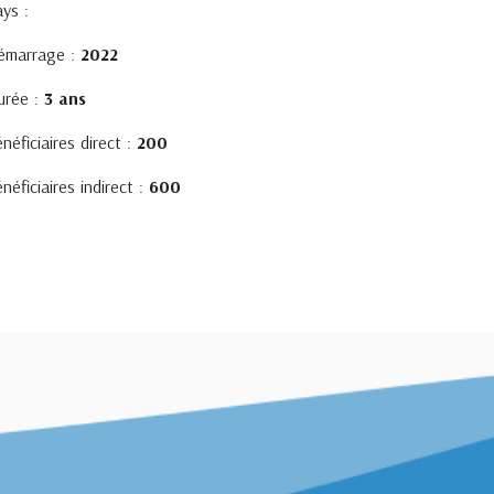
ys :
émarrage :
2022
urée :
3 ans
néficiaires direct :
200
néficiaires indirect :
600